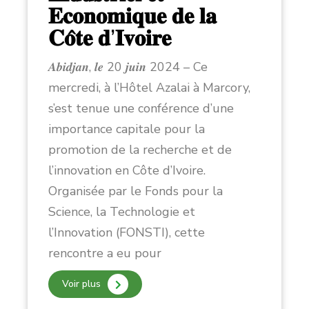
𝐄𝐜𝐨𝐧𝐨𝐦𝐢𝐪𝐮𝐞 𝐝𝐞 𝐥𝐚
𝐂𝐨̂𝐭𝐞 𝐝’𝐈𝐯𝐨𝐢𝐫𝐞
𝑨𝒃𝒊𝒅𝒋𝒂𝒏, 𝒍𝒆 20 𝒋𝒖𝒊𝒏 2024 – Ce
mercredi, à l’Hôtel Azalai à Marcory,
s’est tenue une conférence d’une
importance capitale pour la
promotion de la recherche et de
l’innovation en Côte d’Ivoire.
Organisée par le Fonds pour la
Science, la Technologie et
l’Innovation (FONSTI), cette
rencontre a eu pour
Voir plus