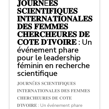
𝐉𝐎𝐔𝐑𝐍É𝐄𝐒
𝐒𝐂𝐈𝐄𝐍𝐓𝐈𝐅𝐈𝐐𝐔𝐄𝐒
𝐈𝐍𝐓𝐄𝐑𝐍𝐀𝐓𝐈𝐎𝐍𝐀𝐋𝐄𝐒
𝐃𝐄𝐒 𝐅𝐄𝐌𝐌𝐄𝐒
𝐂𝐇𝐄𝐑𝐂𝐇𝐄𝐔𝐑𝐄𝐒 𝐃𝐄
𝐂𝐎𝐓𝐄 𝐃’𝐈𝐕𝐎𝐈𝐑𝐄 : Un
événement phare
pour le leadership
féminin en recherche
scientifique
𝐉𝐎𝐔𝐑𝐍É𝐄𝐒 𝐒𝐂𝐈𝐄𝐍𝐓𝐈𝐅𝐈𝐐𝐔𝐄𝐒
𝐈𝐍𝐓𝐄𝐑𝐍𝐀𝐓𝐈𝐎𝐍𝐀𝐋𝐄𝐒 𝐃𝐄𝐒 𝐅𝐄𝐌𝐌𝐄𝐒
𝐂𝐇𝐄𝐑𝐂𝐇𝐄𝐔𝐑𝐄𝐒 𝐃𝐄 𝐂𝐎𝐓𝐄
𝐃’𝐈𝐕𝐎𝐈𝐑𝐄 : Un événement phare