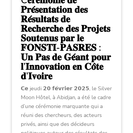
C𝐞́𝐫𝐞́𝐦𝐨𝐧𝐢𝐞 𝐝𝐞
𝐏𝐫𝐞́𝐬𝐞𝐧𝐭𝐚𝐭𝐢𝐨𝐧 𝐝𝐞𝐬
𝐑𝐞́𝐬𝐮𝐥𝐭𝐚𝐭𝐬 𝐝𝐞
𝐑𝐞𝐜𝐡𝐞𝐫𝐜𝐡𝐞 𝐝𝐞𝐬 𝐏𝐫𝐨𝐣𝐞𝐭𝐬
𝐒𝐨𝐮𝐭𝐞𝐧𝐮𝐬 𝐩𝐚𝐫 𝐥𝐞
𝐅𝐎𝐍𝐒𝐓𝐈-𝐏𝐀𝐒𝐑𝐄𝐒 :
𝐔𝐧 𝐏𝐚𝐬 𝐝𝐞 𝐆𝐞́𝐚𝐧𝐭 𝐩𝐨𝐮𝐫
𝐥’𝐈𝐧𝐧𝐨𝐯𝐚𝐭𝐢𝐨𝐧 𝐞𝐧 𝐂𝐨̂𝐭𝐞
𝐝’𝐈𝐯𝐨𝐢𝐫𝐞
𝗖𝗲 jeudi 𝟮𝟬 𝗳𝗲́𝘃𝗿𝗶𝗲𝗿 𝟮𝟬𝟮𝟱, le Silver
Moon Hôtel, à Abidjan, a été le cadre
d’une cérémonie marquante qui a
réuni des chercheurs, des acteurs
privés, ainsi que des décideurs