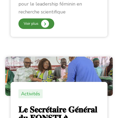
pour le leadership féminin en
recherche scientifique
Voir plus
Activités
𝐋𝐞 𝐒𝐞𝐜𝐫𝐞́𝐭𝐚𝐢𝐫𝐞 𝐆𝐞́𝐧𝐞́𝐫𝐚𝐥