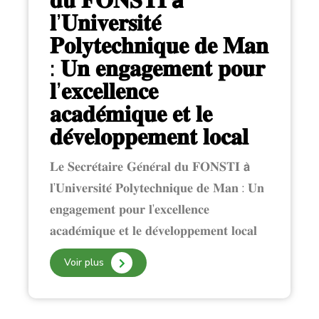
𝐝𝐮 𝐅𝐎𝐍𝐒𝐓𝐈 𝗮̀
𝐥’𝐔𝐧𝐢𝐯𝐞𝐫𝐬𝐢𝐭𝐞́
𝐏𝐨𝐥𝐲𝐭𝐞𝐜𝐡𝐧𝐢𝐪𝐮𝐞 𝐝𝐞 𝐌𝐚𝐧
: 𝐔𝐧 𝐞𝐧𝐠𝐚𝐠𝐞𝐦𝐞𝐧𝐭 𝐩𝐨𝐮𝐫
𝐥’𝐞𝐱𝐜𝐞𝐥𝐥𝐞𝐧𝐜𝐞
𝐚𝐜𝐚𝐝𝐞́𝐦𝐢𝐪𝐮𝐞 𝐞𝐭 𝐥𝐞
𝐝𝐞́𝐯𝐞𝐥𝐨𝐩𝐩𝐞𝐦𝐞𝐧𝐭 𝐥𝐨𝐜𝐚𝐥
𝐋𝐞 𝐒𝐞𝐜𝐫𝐞́𝐭𝐚𝐢𝐫𝐞 𝐆𝐞́𝐧𝐞́𝐫𝐚𝐥 𝐝𝐮 𝐅𝐎𝐍𝐒𝐓𝐈 𝗮̀
𝐥’𝐔𝐧𝐢𝐯𝐞𝐫𝐬𝐢𝐭𝐞́ 𝐏𝐨𝐥𝐲𝐭𝐞𝐜𝐡𝐧𝐢𝐪𝐮𝐞 𝐝𝐞 𝐌𝐚𝐧 : 𝐔𝐧
𝐞𝐧𝐠𝐚𝐠𝐞𝐦𝐞𝐧𝐭 𝐩𝐨𝐮𝐫 𝐥’𝐞𝐱𝐜𝐞𝐥𝐥𝐞𝐧𝐜𝐞
𝐚𝐜𝐚𝐝𝐞́𝐦𝐢𝐪𝐮𝐞 𝐞𝐭 𝐥𝐞 𝐝𝐞́𝐯𝐞𝐥𝐨𝐩𝐩𝐞𝐦𝐞𝐧𝐭 𝐥𝐨𝐜𝐚𝐥
Voir plus