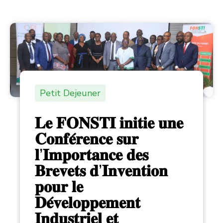
Petit Dejeuner
𝐋𝐞 𝐅𝐎𝐍𝐒𝐓𝐈 𝐢𝐧𝐢𝐭𝐢𝐞 𝐮𝐧𝐞
𝐂𝐨𝐧𝐟𝐞́𝐫𝐞𝐧𝐜𝐞 𝐬𝐮𝐫
𝐥’𝐈𝐦𝐩𝐨𝐫𝐭𝐚𝐧𝐜𝐞 𝐝𝐞𝐬
𝐁𝐫𝐞𝐯𝐞𝐭𝐬 𝐝’𝐈𝐧𝐯𝐞𝐧𝐭𝐢𝐨𝐧
𝐩𝐨𝐮𝐫 𝐥𝐞
𝐃𝐞́𝐯𝐞𝐥𝐨𝐩𝐩𝐞𝐦𝐞𝐧𝐭
𝐈𝐧𝐝𝐮𝐬𝐭𝐫𝐢𝐞𝐥 𝐞𝐭