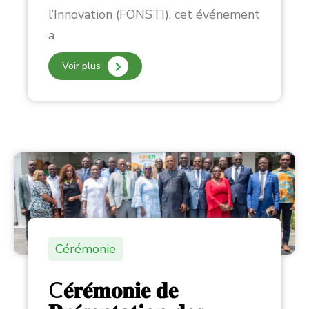
l’Innovation (FONSTI), cet événement
a
Voir plus
Cérémonie
C𝐞́𝐫𝐞́𝐦𝐨𝐧𝐢𝐞 𝐝𝐞