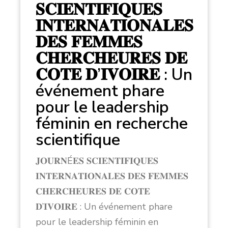
𝐒𝐂𝐈𝐄𝐍𝐓𝐈𝐅𝐈𝐐𝐔𝐄𝐒
𝐈𝐍𝐓𝐄𝐑𝐍𝐀𝐓𝐈𝐎𝐍𝐀𝐋𝐄𝐒
𝐃𝐄𝐒 𝐅𝐄𝐌𝐌𝐄𝐒
𝐂𝐇𝐄𝐑𝐂𝐇𝐄𝐔𝐑𝐄𝐒 𝐃𝐄
𝐂𝐎𝐓𝐄 𝐃’𝐈𝐕𝐎𝐈𝐑𝐄 : Un
événement phare
pour le leadership
féminin en recherche
scientifique
𝐉𝐎𝐔𝐑𝐍É𝐄𝐒 𝐒𝐂𝐈𝐄𝐍𝐓𝐈𝐅𝐈𝐐𝐔𝐄𝐒
𝐈𝐍𝐓𝐄𝐑𝐍𝐀𝐓𝐈𝐎𝐍𝐀𝐋𝐄𝐒 𝐃𝐄𝐒 𝐅𝐄𝐌𝐌𝐄𝐒
𝐂𝐇𝐄𝐑𝐂𝐇𝐄𝐔𝐑𝐄𝐒 𝐃𝐄 𝐂𝐎𝐓𝐄
𝐃’𝐈𝐕𝐎𝐈𝐑𝐄 : Un événement phare
pour le leadership féminin en