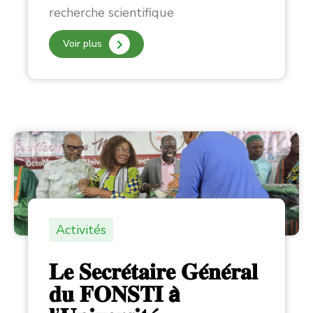
recherche scientifique
Voir plus
Activités
𝐋𝐞 𝐒𝐞𝐜𝐫𝐞́𝐭𝐚𝐢𝐫𝐞 𝐆𝐞́𝐧𝐞́𝐫𝐚𝐥
𝐝𝐮 𝐅𝐎𝐍𝐒𝐓𝐈 𝗮̀