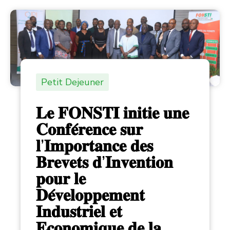
Petit Dejeuner
𝐋𝐞 𝐅𝐎𝐍𝐒𝐓𝐈 𝐢𝐧𝐢𝐭𝐢𝐞 𝐮𝐧𝐞
𝐂𝐨𝐧𝐟𝐞́𝐫𝐞𝐧𝐜𝐞 𝐬𝐮𝐫
𝐥’𝐈𝐦𝐩𝐨𝐫𝐭𝐚𝐧𝐜𝐞 𝐝𝐞𝐬
𝐁𝐫𝐞𝐯𝐞𝐭𝐬 𝐝’𝐈𝐧𝐯𝐞𝐧𝐭𝐢𝐨𝐧
𝐩𝐨𝐮𝐫 𝐥𝐞
𝐃𝐞́𝐯𝐞𝐥𝐨𝐩𝐩𝐞𝐦𝐞𝐧𝐭
𝐈𝐧𝐝𝐮𝐬𝐭𝐫𝐢𝐞𝐥 𝐞𝐭
𝐄𝐜𝐨𝐧𝐨𝐦𝐢𝐪𝐮𝐞 𝐝𝐞 𝐥𝐚