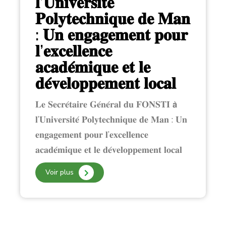
𝐥’𝐔𝐧𝐢𝐯𝐞𝐫𝐬𝐢𝐭𝐞́
𝐏𝐨𝐥𝐲𝐭𝐞𝐜𝐡𝐧𝐢𝐪𝐮𝐞 𝐝𝐞 𝐌𝐚𝐧
: 𝐔𝐧 𝐞𝐧𝐠𝐚𝐠𝐞𝐦𝐞𝐧𝐭 𝐩𝐨𝐮𝐫
𝐥’𝐞𝐱𝐜𝐞𝐥𝐥𝐞𝐧𝐜𝐞
𝐚𝐜𝐚𝐝𝐞́𝐦𝐢𝐪𝐮𝐞 𝐞𝐭 𝐥𝐞
𝐝𝐞́𝐯𝐞𝐥𝐨𝐩𝐩𝐞𝐦𝐞𝐧𝐭 𝐥𝐨𝐜𝐚𝐥
𝐋𝐞 𝐒𝐞𝐜𝐫𝐞́𝐭𝐚𝐢𝐫𝐞 𝐆𝐞́𝐧𝐞́𝐫𝐚𝐥 𝐝𝐮 𝐅𝐎𝐍𝐒𝐓𝐈 𝗮̀
𝐥’𝐔𝐧𝐢𝐯𝐞𝐫𝐬𝐢𝐭𝐞́ 𝐏𝐨𝐥𝐲𝐭𝐞𝐜𝐡𝐧𝐢𝐪𝐮𝐞 𝐝𝐞 𝐌𝐚𝐧 : 𝐔𝐧
𝐞𝐧𝐠𝐚𝐠𝐞𝐦𝐞𝐧𝐭 𝐩𝐨𝐮𝐫 𝐥’𝐞𝐱𝐜𝐞𝐥𝐥𝐞𝐧𝐜𝐞
𝐚𝐜𝐚𝐝𝐞́𝐦𝐢𝐪𝐮𝐞 𝐞𝐭 𝐥𝐞 𝐝𝐞́𝐯𝐞𝐥𝐨𝐩𝐩𝐞𝐦𝐞𝐧𝐭 𝐥𝐨𝐜𝐚𝐥
Voir plus