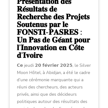
𝐏𝐫𝐞́𝐬𝐞𝐧𝐭𝐚𝐭𝐢𝐨𝐧 𝐝𝐞𝐬
𝐑𝐞́𝐬𝐮𝐥𝐭𝐚𝐭𝐬 𝐝𝐞
𝐑𝐞𝐜𝐡𝐞𝐫𝐜𝐡𝐞 𝐝𝐞𝐬 𝐏𝐫𝐨𝐣𝐞𝐭𝐬
𝐒𝐨𝐮𝐭𝐞𝐧𝐮𝐬 𝐩𝐚𝐫 𝐥𝐞
𝐅𝐎𝐍𝐒𝐓𝐈-𝐏𝐀𝐒𝐑𝐄𝐒 :
𝐔𝐧 𝐏𝐚𝐬 𝐝𝐞 𝐆𝐞́𝐚𝐧𝐭 𝐩𝐨𝐮𝐫
𝐥’𝐈𝐧𝐧𝐨𝐯𝐚𝐭𝐢𝐨𝐧 𝐞𝐧 𝐂𝐨̂𝐭𝐞
𝐝’𝐈𝐯𝐨𝐢𝐫𝐞
𝗖𝗲 jeudi 𝟮𝟬 𝗳𝗲́𝘃𝗿𝗶𝗲𝗿 𝟮𝟬𝟮𝟱, le Silver
Moon Hôtel, à Abidjan, a été le cadre
d’une cérémonie marquante qui a
réuni des chercheurs, des acteurs
privés, ainsi que des décideurs
politiques autour des résultats des