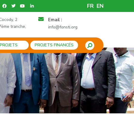
FR
EN
Cocody, 2
Email :
7ème tranche,
info@fonsti.org
 PROJETS
PROJETS FINANCÉS