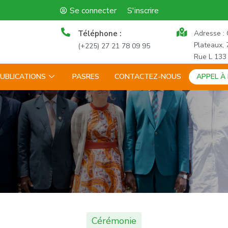
Se connecter
S'inscrire
Téléphone :
Adresse : 
Plateaux, 
(+225) 27 21 78 09 95
Rue L 133
UBLICATIONS
PASRES
CONTACTEZ-NOUS
APPEL À
Cérémonie