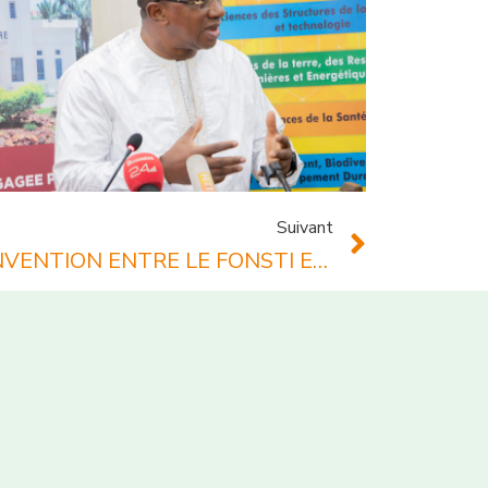
Suivant
SIGNATURE D’UNE CONVENTION ENTRE LE FONSTI ET L’OIPI POUR PROMOUVOIR L’INNOVATION EN EN CÔTE D’IVOIRE