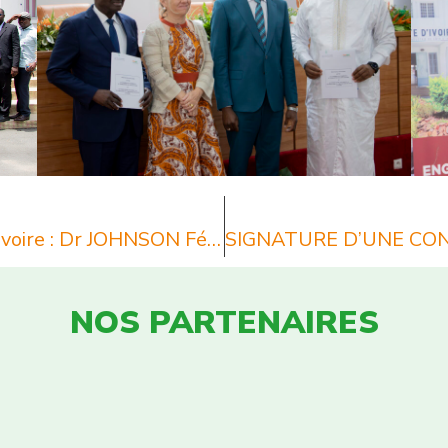
Recherche scientifique en Côte d’Ivoire : Dr JOHNSON Félicia, Dr YEO Naminata, Dr YELAKAN Kinonton Clarisse, Dr DIEKET Amoin Gervaise, Dr KONE Fatoumata, Prof SIRANSY KOUABLA Liliane, des chercheuses chevronnées et lauréates de « L’APPEL À PROJETS SPECIAL FEMMES DU FONSTI »
NOS PARTENAIRES