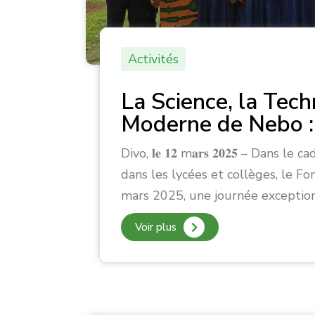
Activités
La Science, la Tech
Moderne de Nebo : 
Divo, 𝐥𝐞 𝟏𝟐 m𝐚𝐫𝐬 𝟐𝟎𝟐𝟓 – D
dans les lycées et collèges, le Fo
mars 2025, une journée exceptio
Voir plus