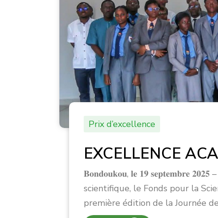
Prix d’excellence
EXCELLENCE ACA
𝐁𝐨𝐧𝐝𝐨𝐮𝐤𝐨𝐮, 𝐥𝐞 𝟏𝟗 𝐬𝐞𝐩𝐭𝐞
scientifique, le Fonds pour la Sc
première édition de la Journée de