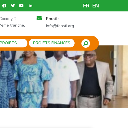
FR
EN
Cocody, 2
Email :
7ème tranche,
info@fonsti.org
 PROJETS
PROJETS FINANCÉS