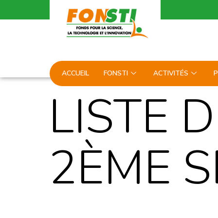
ACCUEIL
FONSTI
ACTIVITÉS
P
LISTE 
2ÈME S