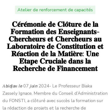
Atelier de renforcement de capacités
𝐂𝐞́𝐫𝐞́𝐦𝐨𝐧𝐢𝐞 𝐝𝐞 𝐂𝐥𝐨̂𝐭𝐮𝐫𝐞 𝐝𝐞 𝐥𝐚
𝐅𝐨𝐫𝐦𝐚𝐭𝐢𝐨𝐧 𝐝𝐞𝐬 𝐄𝐧𝐬𝐞𝐢𝐠𝐧𝐚𝐧𝐭𝐬-
𝐂𝐡𝐞𝐫𝐜𝐡𝐞𝐮𝐫𝐬 𝐞𝐭 𝐂𝐡𝐞𝐫𝐜𝐡𝐞𝐮𝐫𝐬 𝐚𝐮
𝐋𝐚𝐛𝐨𝐫𝐚𝐭𝐨𝐢𝐫𝐞 𝐝𝐞 𝐂𝐨𝐧𝐬𝐭𝐢𝐭𝐮𝐭𝐢𝐨𝐧 𝐞𝐭
𝐑𝐞́𝐚𝐜𝐭𝐢𝐨𝐧 𝐝𝐞 𝐥𝐚 𝐌𝐚𝐭𝐢𝐞̀𝐫𝐞: 𝐔𝐧𝐞
𝐄́𝐭𝐚𝐩𝐞 𝐂𝐫𝐮𝐜𝐢𝐚𝐥𝐞 𝐝𝐚𝐧𝐬 𝐥𝐚
𝐑𝐞𝐜𝐡𝐞𝐫𝐜𝐡𝐞 𝐝𝐞 𝐅𝐢𝐧𝐚𝐧𝐜𝐞𝐦𝐞𝐧𝐭
𝑨𝙗𝒊𝙙𝒋𝙖𝒏 𝒍𝙚 07 𝒋𝙪𝒊𝙣 2024- Le Professeur Biaka
Zassely Ignace, Membre du Conseil d’Administration
du FONSTI, a clôturé avec succès la formation sur
la rédaction de projets et la recherche de