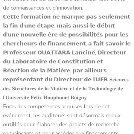
de connaissances et d’innovation.
𝗖𝗲𝘁𝘁𝗲 𝗳𝗼𝗿𝗺𝗮𝘁𝗶𝗼𝗻 𝗻𝗲 𝗺𝗮𝗿𝗾𝘂𝗲 𝗽𝗮𝘀 𝘀𝗲𝘂𝗹𝗲𝗺𝗲𝗻𝘁
𝗹𝗮 𝗳𝗶𝗻 𝗱’𝘂𝗻𝗲 𝗲́𝘁𝗮𝗽𝗲, 𝗺𝗮𝗶𝘀 𝗮𝘂𝘀𝘀𝗶 𝗹𝗲 𝗱𝗲́𝗯𝘂𝘁
𝗱’𝘂𝗻𝗲 𝗻𝗼𝘂𝘃𝗲𝗹𝗹𝗲 𝗲̀𝗿𝗲 𝗱𝗲 𝗽𝗼𝘀𝘀𝗶𝗯𝗶𝗹𝗶𝘁𝗲́𝘀 𝗽𝗼𝘂𝗿 𝗹𝗲𝘀
𝗰𝗵𝗲𝗿𝗰𝗵𝗲𝘂𝗿𝘀 𝗱𝗲 𝗳𝗶𝗻𝗮𝗻𝗰𝗲𝗺𝗲𝗻𝘁, 𝗮 𝗳𝗮𝗶𝘁 𝘀𝗮𝘃𝗼𝗶𝗿 𝗹𝗲
𝗣𝗿𝗼𝗳𝗲𝘀𝘀𝗲𝘂𝗿 𝗢𝗨𝗔𝗧𝗧𝗔𝗥𝗔 𝗟𝗮𝗻𝗰𝗶𝗻𝗲́, 𝗗𝗶𝗿𝗲𝗰𝘁𝗲𝘂𝗿
𝗱𝘂 𝗟𝗮𝗯𝗼𝗿𝗮𝘁𝗼𝗶𝗿𝗲 𝗱𝗲 𝗖𝗼𝗻𝘀𝘁𝗶𝘁𝘂𝘁𝗶𝗼𝗻 𝗲𝘁
𝗥𝗲́𝗮𝗰𝘁𝗶𝗼𝗻 𝗱𝗲 𝗹𝗮 𝗠𝗮𝘁𝗶𝗲̀𝗿𝗲, 𝗽𝗮𝗿 𝗮𝗶𝗹𝗹𝗲𝘂𝗿𝘀,
𝗿𝗲𝗽𝗿𝗲́𝘀𝗲𝗻𝘁𝗮𝗻𝘁 𝗱𝘂 𝗗𝗶𝗿𝗲𝗰𝘁𝗲𝘂𝗿 𝗱𝗲 𝗹’𝗨𝗙𝗥 𝐒𝐜𝐢𝐞𝐧𝐜𝐞𝐬
𝐝𝐞𝐬 𝐒𝐭𝐫𝐮𝐜𝐭𝐮𝐫𝐞𝐬 𝐝𝐞 𝐥𝐚 𝐌𝐚𝐭𝐢𝐞̀𝐫𝐞 𝐞𝐭 𝐝𝐞 𝐥𝐚 𝐓𝐞𝐜𝐡𝐧𝐨𝐥𝐨𝐠𝐢𝐞 𝐝𝐞
𝐥’𝐔𝐧𝐢𝐯𝐞𝐫𝐬𝐢𝐭𝐞́ 𝐅𝐞́𝐥𝐢𝐱 𝐇𝐨𝐮𝐩𝐡𝐨𝐮𝐞̈𝐭 𝐁𝐨𝐢𝐠𝐧𝐲.
Forts des compétences acquises lors de cet
événement, les auditeurs sont désormais mieux
outillés pour élaborer des projets de recherche
convaincants et pour accéder aux financements