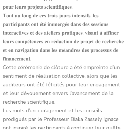
𝐩𝐨𝐮𝐫 𝐥𝐞𝐮𝐫𝐬 𝐩𝐫𝐨𝐣𝐞𝐭𝐬 𝐬𝐜𝐢𝐞𝐧𝐭𝐢𝐟𝐢𝐪𝐮𝐞𝐬.
𝐓𝐨𝐮𝐭 𝐚𝐮 𝐥𝐨𝐧𝐠 𝐝𝐞 𝐜𝐞𝐬 𝐭𝐫𝐨𝐢𝐬 𝐣𝐨𝐮𝐫𝐬 𝐢𝐧𝐭𝐞𝐧𝐬𝐢𝐟𝐬, 𝐥𝐞𝐬
𝐩𝐚𝐫𝐭𝐢𝐜𝐢𝐩𝐚𝐧𝐭𝐬 𝐨𝐧𝐭 𝐞́𝐭𝐞́ 𝐢𝐦𝐦𝐞𝐫𝐠𝐞́𝐬 𝐝𝐚𝐧𝐬 𝐝𝐞𝐬 𝐬𝐞𝐬𝐬𝐢𝐨𝐧𝐬
𝐢𝐧𝐭𝐞𝐫𝐚𝐜𝐭𝐢𝐯𝐞𝐬 𝐞𝐭 𝐝𝐞𝐬 𝐚𝐭𝐞𝐥𝐢𝐞𝐫𝐬 𝐩𝐫𝐚𝐭𝐢𝐪𝐮𝐞𝐬, 𝐯𝐢𝐬𝐚𝐧𝐭 𝐚̀ 𝐚𝐟𝐟𝐢𝐧𝐞𝐫
𝐥𝐞𝐮𝐫𝐬 𝐜𝐨𝐦𝐩𝐞́𝐭𝐞𝐧𝐜𝐞𝐬 𝐞𝐧 𝐫𝐞́𝐝𝐚𝐜𝐭𝐢𝐨𝐧 𝐝𝐞 𝐩𝐫𝐨𝐣𝐞𝐭 𝐝𝐞 𝐫𝐞𝐜𝐡𝐞𝐫𝐜𝐡𝐞
𝐞𝐭 𝐞𝐧 𝐧𝐚𝐯𝐢𝐠𝐚𝐭𝐢𝐨𝐧 𝐝𝐚𝐧𝐬 𝐥𝐞𝐬 𝐦𝐞́𝐚𝐧𝐝𝐫𝐞𝐬 𝐝𝐞𝐬 𝐩𝐫𝐨𝐜𝐞𝐬𝐬𝐮𝐬 𝐝𝐞
𝐟𝐢𝐧𝐚𝐧𝐜𝐞𝐦𝐞𝐧𝐭.
Cette cérémonie de clôture a été empreinte d’un
sentiment de réalisation collective, alors que les
auditeurs ont été félicités pour leur engagement
et leur dévouement envers l’avancement de la
recherche scientifique.
Les mots d’encouragement et les conseils
prodigués par le Professeur Biaka Zassely Ignace
ont inspiré les participants à continuer leur quête