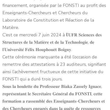
financement, organisée par le FONSTI au profit des
Enseignants-Chercheurs et Chercheurs du
Laboratoire de Constitution et Réaction de la
Matière.
C’est ce mercredi 7 juin 2024 à 𝗹’𝐔𝐅𝐑 𝐒𝐜𝐢𝐞𝐧𝐜𝐞𝐬 𝐝𝐞𝐬
𝐒𝐭𝐫𝐮𝐜𝐭𝐮𝐫𝐞𝐬 𝐝𝐞 𝐥𝐚 𝐌𝐚𝐭𝐢𝐞̀𝐫𝐞 𝐞𝐭 𝐝𝐞 𝐥𝐚 𝐓𝐞𝐜𝐡𝐧𝐨𝐥𝐨𝐠𝐢𝐞, 𝐝𝐞
𝐥’𝐔𝐧𝐢𝐯𝐞𝐫𝐬𝐢𝐭𝐞́ 𝐅𝐞́𝐥𝐢𝐱 𝐇𝐨𝐮𝐩𝐡𝐨𝐮𝐞̈𝐭 𝐁𝐨𝐢𝐠𝐧𝐲.
Cette cérémonie marquante a été l’occasion de
remettre des attestations à 23 auditeurs, signifiant
ainsi l’achèvement fructueux de cette initiative du
FONSTI qui a duré trois jours.
𝐒𝐨𝐮𝐬 𝐥𝐚 𝐡𝐨𝐮𝐥𝐞𝐭𝐭𝐞 𝐝𝐮 𝐏𝐫𝐨𝐟𝐞𝐬𝐬𝐞𝐮𝐫 𝐁𝐢𝐚𝐤𝐚 𝐙𝐚𝐬𝐬𝐞𝐥𝐲 𝐈𝐠𝐧𝐚𝐜𝐞,
𝐫𝐞𝐩𝐫𝐞́𝐬𝐞𝐧𝐭𝐚𝐧𝐭 𝐥𝐞 𝐒𝐞𝐜𝐫𝐞́𝐭𝐚𝐢𝐫𝐞 𝐆𝐞́𝐧𝐞́𝐫𝐚𝐥 𝐝𝐮 𝐅𝐎𝐍𝐒𝐓𝐈, 𝐜𝐞𝐭𝐭𝐞
𝐟𝐨𝐫𝐦𝐚𝐭𝐢𝐨𝐧 𝐚 𝐫𝐚𝐬𝐬𝐞𝐦𝐛𝐥𝐞́ 𝐝𝐞𝐬 𝐄𝐧𝐬𝐞𝐢𝐠𝐧𝐚𝐧𝐭𝐬-𝐂𝐡𝐞𝐫𝐜𝐡𝐞𝐮𝐫𝐬 𝐞𝐭
𝐝𝐞𝐬 𝐂𝐡𝐞𝐫𝐜𝐡𝐞𝐮𝐫𝐬 𝐞𝐧𝐠𝐚𝐠𝐞́𝐬 𝐝𝐚𝐧𝐬 𝐥𝐚 𝐪𝐮𝐞̂𝐭𝐞 𝐝𝐞 𝐫𝐞𝐬𝐬𝐨𝐮𝐫𝐜𝐞𝐬