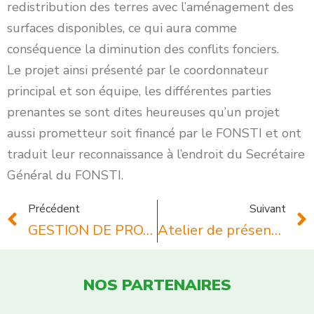
redistribution des terres avec l’aménagement des
surfaces disponibles, ce qui aura comme
conséquence la diminution des conflits fonciers.
Le projet ainsi présenté par le coordonnateur
principal et son équipe, les différentes parties
prenantes se sont dites heureuses qu’un projet
aussi prometteur soit financé par le FONSTI et ont
traduit leur reconnaissance à l’endroit du Secrétaire
Général du FONSTI.
Précédent
Suivant
GESTION DE PROJETS : Une Etude du partage du SARS-COV-2 et immunogénicité chez le personnel de santé à Abidjan, voit le jour grâce à l’appui financier du Fonds pour la Science, la Technologie et l’Innovation – FONSTI
Atelier de présentation du FONSTI à ses points focaux dans les Universités et Centre de Recherche en Côte d’Ivoire￼￼￼
NOS PARTENAIRES